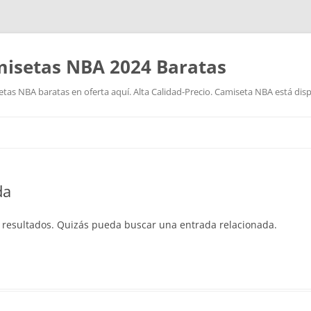
isetas NBA 2024 Baratas
as NBA baratas en oferta aquí. Alta Calidad-Precio. Camiseta NBA está disp
Saltar
al
contenido
da
 resultados. Quizás pueda buscar una entrada relacionada.