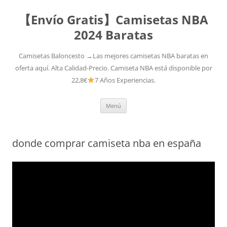
【Envío Gratis】Camisetas NBA
2024 Baratas
Camisetas Baloncesto →Las mejores camisetas NBA baratas en
oferta aquí. Alta Calidad-Precio. Camiseta NBA está disponible por
22,8€
7 Años Experiencias.
Saltar
Menú
al
contenido
donde comprar camiseta nba en españa