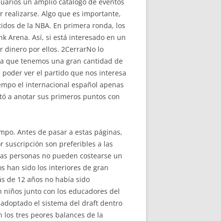
suarios un amplio catálogo de eventos
r realizarse. Algo que es importante,
idos de la NBA. En primera ronda, los
k Arena. Así, si está interesado en un
r dinero por ellos. 2CerrarNo lo
? Ya que tenemos una gran cantidad de
poder ver el partido que nos interesa
iempo el internacional español apenas
rtó a anotar sus primeros puntos con
mpo. Antes de pasar a estas páginas,
r suscripción son preferibles a las
chas personas no pueden costearse un
s han sido los interiores de gran
s de 12 años no había sido
n niños junto con los educadores del
n adoptado el sistema del draft dentro
 los tres peores balances de la