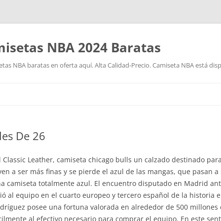
isetas NBA 2024 Baratas
as NBA baratas en oferta aquí. Alta Calidad-Precio. Camiseta NBA está disp
Saltar
al
contenido
les De 26
 Classic Leather, camiseta chicago bulls un calzado destinado para
ven a ser más finas y se pierde el azul de las mangas, que pasan a
a camiseta totalmente azul. El encuentro disputado en Madrid ant
ió al equipo en el cuarto europeo y tercero español de la historia
dríguez posee una fortuna valorada en alrededor de 500 millones d
cilmente al efectivo necesario para comprar el equipo. En este sent