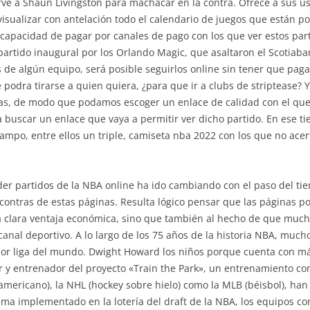
irve a Shaun Livingston para machacar en la contra. Ofrece a sus u
isualizar con antelación todo el calendario de juegos que están po
capacidad de pagar por canales de pago con los que ver estos part
partido inaugural por los Orlando Magic, que asaltaron el Scotiaban
s de algún equipo, será posible seguirlos online sin tener que paga
e podra tirarse a quien quiera, ¿para que ir a clubs de striptease
nas, de modo que podamos escoger un enlace de calidad con el que 
a buscar un enlace que vaya a permitir ver dicho partido. En ese t
campo, entre ellos un triple, camiseta nba 2022 con los que no ace
er partidos de la NBA online ha ido cambiando con el paso del tie
contras de estas páginas. Resulta lógico pensar que las páginas po
na clara ventaja económica, sino que también al hecho de que mu
anal deportivo. A lo largo de los 75 años de la historia NBA, mucho
or liga del mundo. Dwight Howard los niños porque cuenta con má
 y entrenador del proyecto «Train the Park», un entrenamiento co
l americano), la NHL (hockey sobre hielo) como la MLB (béisbol), ha
ema implementado en la lotería del draft de la NBA, los equipos con