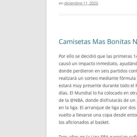
en
diciembre 11, 2023
.
Camisetas Mas Bonitas 
Por ello se decidió que las primeras 
causó un impacto inmediato, ayudándol
donde perdieron en seis partidos cont
realizará un sorteo mediante fórmula 
estará muy presente durante todo el F
días. El Mundial lo ha colocado en o
de la @NBA, donde disfrutarás de un
en la liga. El arranque de liga por d
vuelto a llevarse una copa desde ent
los aficionados al basket.
Tres años en la Liga EBA parecían sufi