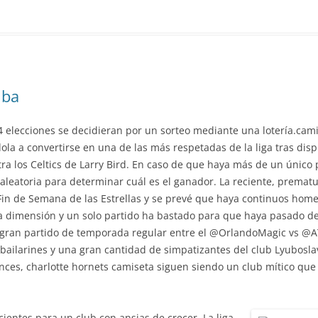
Nba
14 elecciones se decidieran por un sorteo mediante una lotería.cam
a a convertirse en una de las más respetadas de la liga tras dispu
ra los Celtics de Larry Bird. En caso de que haya más de un único p
aleatoria para determinar cuál es el ganador. La reciente, premat
in de Semana de las Estrellas y se prevé que haya continuos homen
tra dimensión y un solo partido ha bastado para que haya pasado d
 gran partido de temporada regular entre el @OrlandoMagic vs @A
os bailarines y una gran cantidad de simpatizantes del club Lyubosl
onces, charlotte hornets camiseta siguen siendo un club mítico qu
cientes para un club con ansias de crecer. La liga