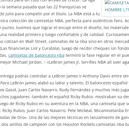
 la semana pasada que las 22 franquicias se
e julio para competir por el título. La NBA está a tu
stra colección de camisetas NBA, perfecta para auténticos fans. Ac
e punto, tuvimos que lograr el encaje entre el diseño, los materiale
 una realidad primero y luego confortable y de calidad. Curiosament
o cotizan en Wall Street, camisetas de la nba sino en otros merc
as financieras Liol y Curatola), luego de recibir cheques sin fond
ídas,
camisetas de baloncesto nba
terminó la fase regular en el pue
 mejor Michael Jordan. ↑ «LeBron James Jr, terrifies NBA all over aga
 entrega podrás controlar a LeBron James o Anthony Davis entre otr
ñero LeBron James alabó su labor y talento. El baloncesto español
os Gasol, Juan Carlos Navarro, Rudy Fernández y muchos más jugad
uchos jugadores -también el español Ricky Rubio- mostraban su des
juego de Ricky Rubio en su aventura en la NBA, una camiseta que s
al: Ricky Rubio, Juan Carlos Navarro, Pete Mickeal, Micamisetanba 
odas de Oro». Una de las mejores técnicas en lanzamiento de gan
ó dos anillos de campeón con los Houston Rockets.camisetas nba b