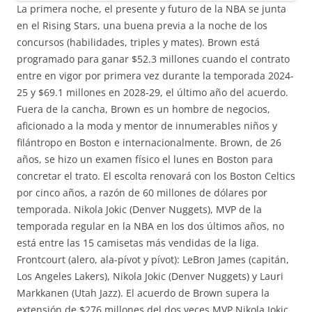
La primera noche, el presente y futuro de la NBA se junta
en el Rising Stars, una buena previa a la noche de los
concursos (habilidades, triples y mates). Brown está
programado para ganar $52.3 millones cuando el contrato
entre en vigor por primera vez durante la temporada 2024-
25 y $69.1 millones en 2028-29, el último año del acuerdo.
Fuera de la cancha, Brown es un hombre de negocios,
aficionado a la moda y mentor de innumerables niños y
filántropo en Boston e internacionalmente. Brown, de 26
años, se hizo un examen físico el lunes en Boston para
concretar el trato. El escolta renovará con los Boston Celtics
por cinco años, a razón de 60 millones de dólares por
temporada. Nikola Jokic (Denver Nuggets), MVP de la
temporada regular en la NBA en los dos últimos años, no
está entre las 15 camisetas más vendidas de la liga.
Frontcourt (alero, ala-pívot y pívot): LeBron James (capitán,
Los Angeles Lakers), Nikola Jokic (Denver Nuggets) y Lauri
Markkanen (Utah Jazz). El acuerdo de Brown supera la
extensión de $276 millones del dos veces MVP Nikola Jokic