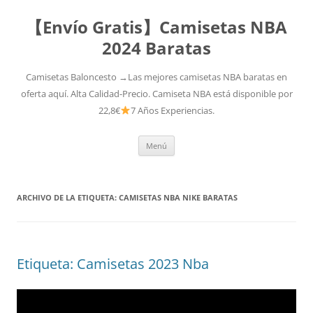
【Envío Gratis】Camisetas NBA
2024 Baratas
Camisetas Baloncesto →Las mejores camisetas NBA baratas en
oferta aquí. Alta Calidad-Precio. Camiseta NBA está disponible por
22,8€
7 Años Experiencias.
Saltar
Menú
al
contenido
ARCHIVO DE LA ETIQUETA:
CAMISETAS NBA NIKE BARATAS
Etiqueta: Camisetas 2023 Nba