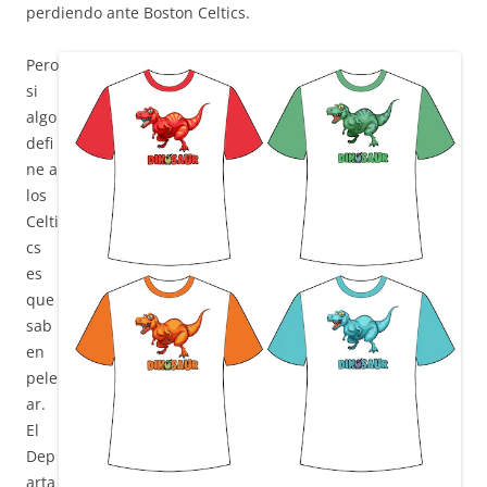
perdiendo ante Boston Celtics.
Pero
si
algo
defi
ne a
los
Celti
cs
es
que
sab
en
pele
ar.
El
Dep
arta