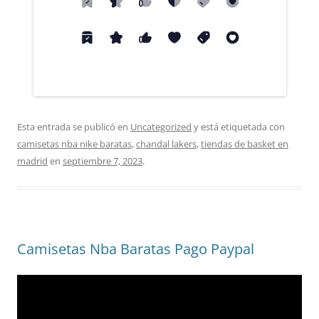
Esta entrada se publicó en
Uncategorized
y está etiquetada con
camisetas nba nike baratas
,
chandal lakers
,
tiendas de basket en
madrid
en
septiembre 7, 2023
.
Camisetas Nba Baratas Pago Paypal