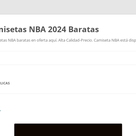
isetas NBA 2024 Baratas
as NBA baratas en oferta aquí. Alta Calidad-Precio. Camiseta NBA está disp
Saltar
al
contenido
LICAS
7