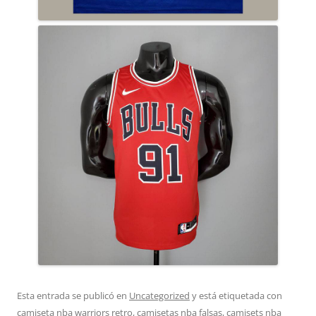
Esta entrada se publicó en
Uncategorized
y está etiquetada con
camiseta nba warriors retro
,
camisetas nba falsas
,
camisets nba