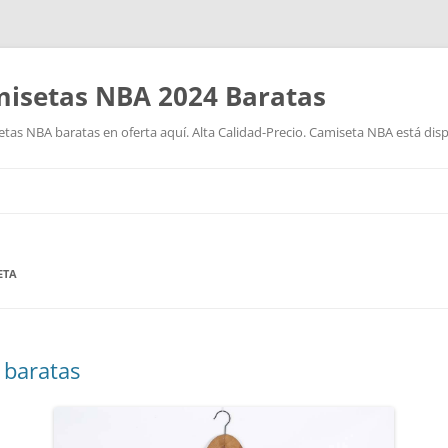
isetas NBA 2024 Baratas
as NBA baratas en oferta aquí. Alta Calidad-Precio. Camiseta NBA está disp
Saltar
al
contenido
ETA
 baratas